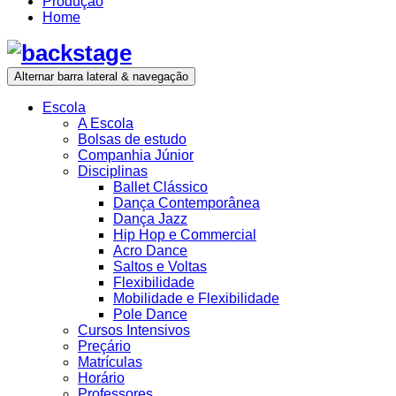
Produção
Home
Alternar barra lateral & navegação
Escola
A Escola
Bolsas de estudo
Companhia Júnior
Disciplinas
Ballet Clássico
Dança Contemporânea
Dança Jazz
Hip Hop e Commercial
Acro Dance
Saltos e Voltas
Flexibilidade
Mobilidade e Flexibilidade
Pole Dance
Cursos Intensivos
Preçário
Matrículas
Horário
Professores