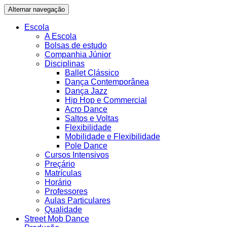
Alternar navegação
Escola
A Escola
Bolsas de estudo
Companhia Júnior
Disciplinas
Ballet Clássico
Dança Contemporânea
Dança Jazz
Hip Hop e Commercial
Acro Dance
Saltos e Voltas
Flexibilidade
Mobilidade e Flexibilidade
Pole Dance
Cursos Intensivos
Preçário
Matrículas
Horário
Professores
Aulas Particulares
Qualidade
Street Mob Dance